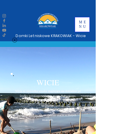
ME
NU
Domki Letniskowe KRAKOWIAK - Wicie
WICIE
Wicie to niewielka wioska znajdująca sie dokladnie po
środku polskiego wybrzeża morza Bałtyckiego.
Latem tętni życiem wakacyjnym - zimą żyje
spokojem.
Jest to idealne miejsce dla wypoczynku rodzinnego z
dala od tego co nas na codzień otacza w dużych
miastach.