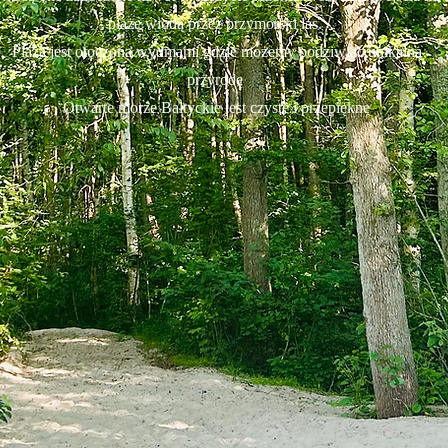
plażę wiodą przez przymorski las.
Plaża jest otoczona wydmami gdzie możemy podziwiać unikalną
przyrodę
Otwarte morze Bałtyckie jest czyste i przepiękne