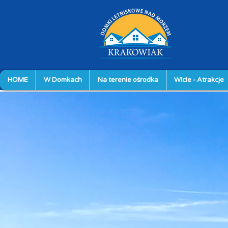
HOME
W Domkach
Na terenie ośrodka
Wicie - Atrakcje