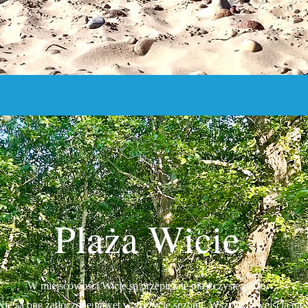
Plaża Wicie
W miejscowości Wicie są przepiękne piaszczyste plaże.
Nie są one zatłoczone nawet w szczycie sezonu. Wszystkie wejścia na